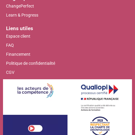
ChangePerfect
Learn & Progress
Liens utiles
Espace client
FAQ
Financement
Politique de confidentialité
CGV